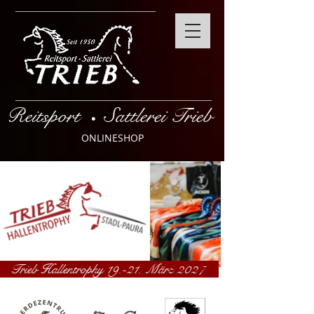
Reitsport
Sattlerei Trieb
•
ONLINESHOP
Trieb Hallentrophy 19.-21. März 2027