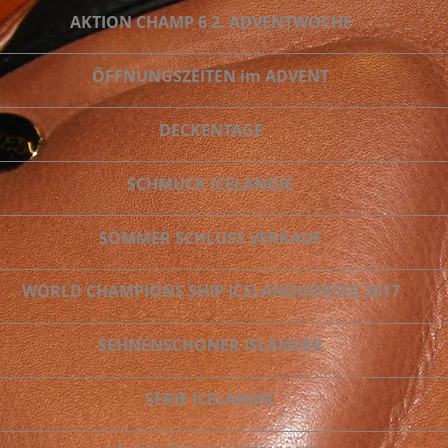
AKTION CHAMP 6 2. ADVENTWOCHE
ÖFFNUNGSZEITEN im ADVENT
DECKENTAGE
SCHMUCK ICELANDIC
SOMMER SCHLUSS VERKAUF
WORLD CHAMPIONS SHIP ICELANDHORSES 2017
SEHNENSCHONER ISLÄNDER
SERIE ICELANDIC