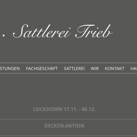
t
Sattlerei Trieb
•
ISTUNGEN
FACHGESCHÄFT
SATTLEREI
WIR
KONTAKT
HA
LOCKDOWN 17.11. - 06.12.
DECKEN-AKTION