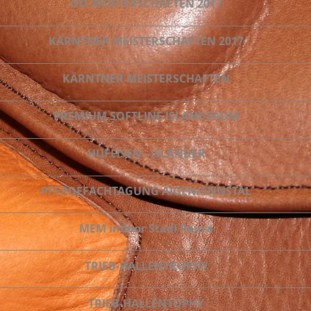
OÖ MEISTERSCHAFTEN 2017
KÄRNTNER MEISTERSCHAFTEN 2017
KÄRNTNER MEISTERSCHAFTEN
PREMIUM SOFTLINE ISLANDZAUM
HUFEISEN - ISLÄNDER
PFERDEFACHTAGUNG AIGEN/ENNSTAL
MEM indoor Stadl Paura
TRIEB-HALLENTROPHY
TRIEB-HALLENTOPHY