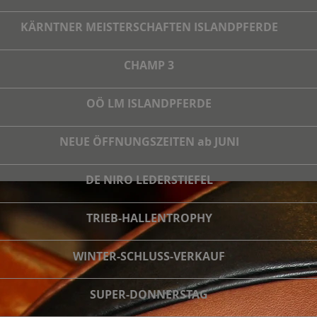
KÄRNTNER MEISTERSCHAFTEN ISLANDPFERDE
CHAMP 3
OÖ LM ISLANDPFERDE
NEUE ÖFFNUNGSZEITEN ab JUNI
DE NIRO LEDERSTIEFEL
TRIEB-HALLENTROPHY
WINTER-SCHLUSS-VERKAUF
SUPER-DONNERSTAG